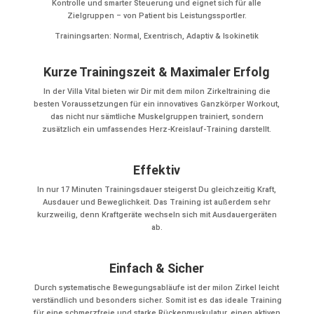
Kontrolle und smarter Steuerung und eignet sich für alle
Zielgruppen – von Patient bis Leistungssportler.
Trainingsarten: Normal, Exentrisch, Adaptiv & Isokinetik
Kurze Trainingszeit & Maximaler Erfolg
In der Villa Vital bieten wir Dir mit dem milon Zirkeltraining die
besten Voraussetzungen für ein innovatives Ganzkörper Workout,
das nicht nur sämtliche Muskelgruppen trainiert, sondern
zusätzlich ein umfassendes Herz-Kreislauf-Training darstellt.
Effektiv
In nur 17 Minuten Trainingsdauer steigerst Du gleichzeitig Kraft,
Ausdauer und Beweglichkeit. Das Training ist außerdem sehr
kurzweilig, denn Kraftgeräte wechseln sich mit Ausdauergeräten
ab.
Einfach & Sicher
Durch systematische Bewegungsabläufe ist der milon Zirkel leicht
verständlich und besonders sicher. Somit ist es das ideale Training
für eine schmerzfreie und starke Rückenmuskulatur, einen aktiven