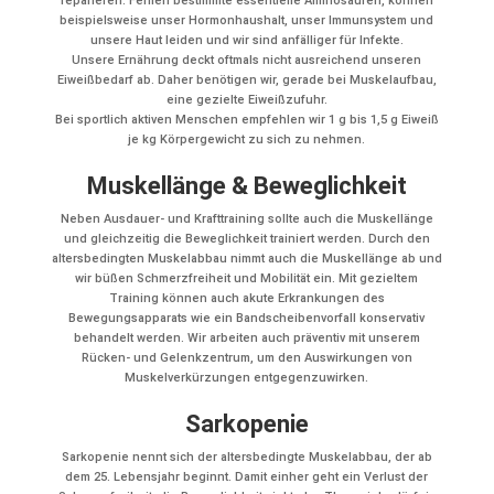
reparieren. Fehlen bestimmte essentielle Aminosäuren, können
beispielsweise unser Hormonhaushalt, unser Immunsystem und
unsere Haut leiden und wir sind anfälliger für Infekte.
Unsere Ernährung deckt oftmals nicht ausreichend unseren
Eiweißbedarf ab. Daher benötigen wir, gerade bei Muskelaufbau,
eine gezielte Eiweißzufuhr.
Bei sportlich aktiven Menschen empfehlen wir 1 g bis 1,5 g Eiweiß
je kg Körpergewicht zu sich zu nehmen.
Muskellänge & Beweglichkeit
Neben Ausdauer- und Krafttraining sollte auch die Muskellänge
und gleichzeitig die Beweglichkeit trainiert werden. Durch den
altersbedingten Muskelabbau nimmt auch die Muskellänge ab und
wir büßen Schmerzfreiheit und Mobilität ein. Mit gezieltem
Training können auch akute Erkrankungen des
Bewegungsapparats wie ein Bandscheibenvorfall konservativ
behandelt werden. Wir arbeiten auch präventiv mit unserem
Rücken- und Gelenkzentrum, um den Auswirkungen von
Muskelverkürzungen entgegenzuwirken.
Sarkopenie
Sarkopenie nennt sich der altersbedingte Muskelabbau, der ab
dem 25. Lebensjahr beginnt. Damit einher geht ein Verlust der